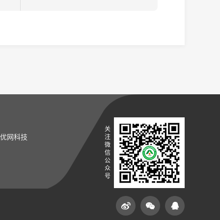
关
优网科技
注
微
信
公
众
号