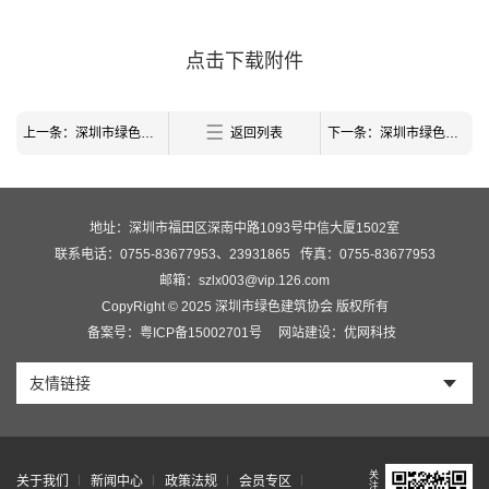
点击下载附件
上一条：深圳市绿色建筑协会第十三期LEED AP BD+C 中文培训通知
返回列表
下一条：深圳市绿色建筑协会关于2023年第一批绿色建筑预评价项目的公示
地址：深圳市福田区深南中路1093号中信大厦1502室
联系电话：0755-83677953、23931865
传真：0755-83677953
邮箱：szlx003@vip.126.com
CopyRight © 2025 深圳市绿色建筑协会 版权所有
备案号：粤ICP备15002701号
网站建设：优网科技
友情链接
关
关于我们
新闻中心
政策法规
会员专区
注