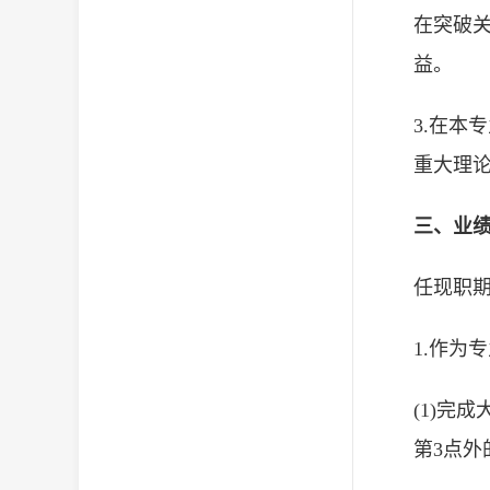
在突破
益。
3.在
重大理
三、业
任现职期
1.作为
(1)完
第3点外