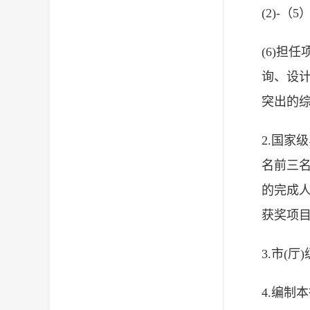
(2)-（
(6)担
询、设
突出的综
2.国家
名前三名
的完成人
获奖项目
3.市(
4.编制