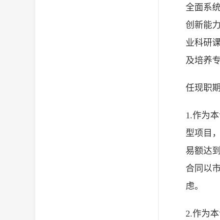
全面系
创新能
业科研课
及培养
任现职期
1.作为
型项目
易额达到
合同以
虑。
2.作