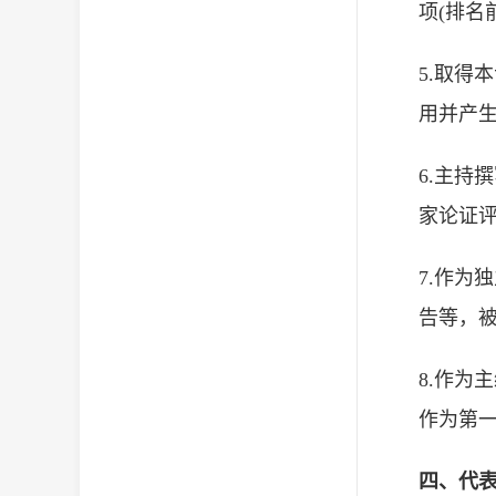
项(排名
5.取得
用并产
6.主持
家论证
7.作为
告等，
8.作为
作为第
四、代