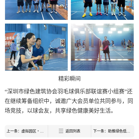
精彩瞬间
“深圳市绿色建筑协会羽毛球俱乐部联谊赛小组赛”还
在继续筹备组织中，诚邀广大会员单位共同参与，同
场竞技，以球会友，共享绿色健康美好生活。
上一条：虚拟园区・会客厅——福田惠企政策宣讲走进汉国中心
返回列表
下一条：助推绿色低碳新生态，共绘韧性城乡新蓝图——协会组织深圳代表参加第二十一届绿博会