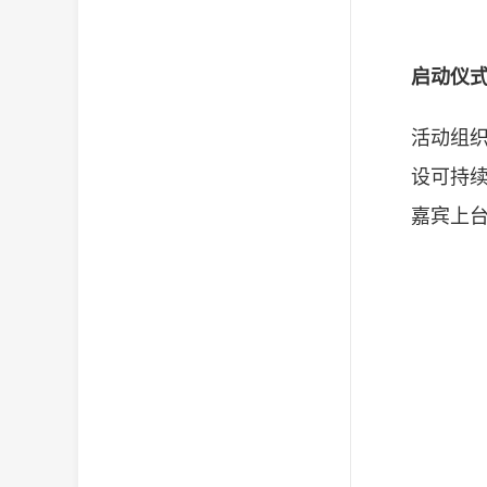
启动仪
活动组
设可持
嘉宾上台