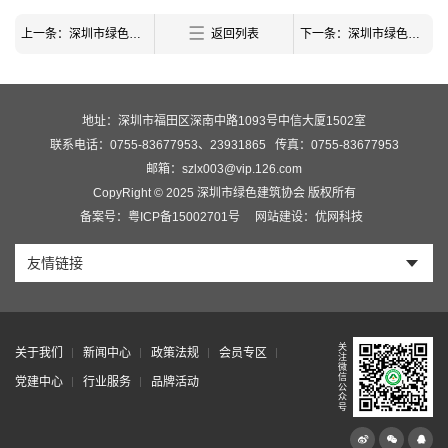
上一条：深圳市绿色建筑协会关于2023年第四批绿色建筑评价标识项目的公告
返回列表
下一条：深圳市绿色建筑协会第十三期LEED AP BD+C 中文培训通知
地址：深圳市福田区深南中路1093号中信大厦1502室
联系电话：0755-83677953、23931865
传真：0755-83677953
邮箱：szlx003@vip.126.com
CopyRight © 2025 深圳市绿色建筑协会 版权所有
备案号：粤ICP备15002701号
网站建设：优网科技
友情链接
关
关于我们
新闻中心
政策法规
会员专区
注
微
信
党建中心
行业服务
品牌活动
公
众
号