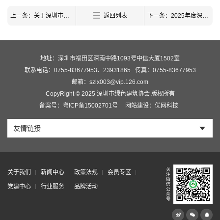
上一条：关于深圳市绿色建筑协会第五届理事会、监事会候选单位名单的公示
返回列表
下一条：2025年度深圳市绿色建筑与建筑材料专业高级职称评审委员会公示名单
地址：深圳市福田区深南中路1093号中信大厦1502室
联系电话：0755-83677953、23931865
传真：0755-83677953
邮箱：szlx003@vip.126.com
CopyRight © 2025 深圳市绿色建筑协会 版权所有
备案号：粤ICP备15002701号
网站建设：优网科技
友情链接
关
关于我们
新闻中心
政策法规
会员专区
注
微
信
党建中心
行业服务
品牌活动
公
众
号